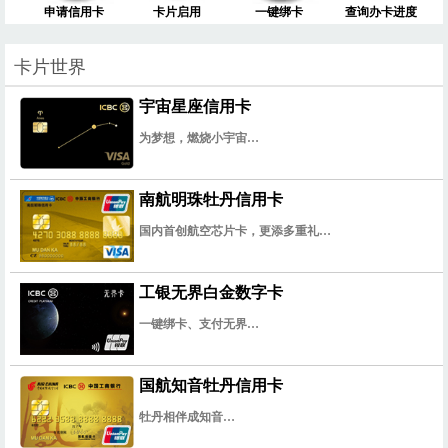
申请信用卡
卡片启用
一键绑卡
查询办卡进度
卡片世界
宇宙星座信用卡
为梦想，燃烧小宇宙…
南航明珠牡丹信用卡
国内首创航空芯片卡，更添多重礼…
工银无界白金数字卡
一键绑卡、支付无界…
国航知音牡丹信用卡
牡丹相伴成知音…