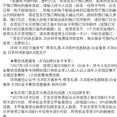
*该服务为预约制，预约方法：登录贵宾厅预订网站，如果同意贵
厅预订网站的服务条款，请输入持卡人信息（姓名・信用卡号码・出生
日期・电子邮箱地址）。所输入的电子邮箱会收到记载有用于预订的确
认代码的邮件，请在贵宾厅预订网站输入确认代码，跳转到预订输入屏
幕。预订完后，您输入的电子邮箱会收到预订完毕邮件。请在预订日当
天，在贵宾厅出示所预订的工银JCB白金卡和预订完毕邮件（或预订完
时发行的记载有预订编号的截图）后，使用贵宾厅。1个月前开始预约
使用当天不受理预订。请在希望使用之日的前一天23：59前完成预订。
* 贵宾厅内休息最长 20分钟并免费提供软饮料，每次最多可预约4
使用（含婴幼儿）。
详询“JCB官方服务号”-尊享礼遇-JCB境外优惠精选-白金服务-JCB白
金 日本环球影城JCB贵宾厅
★餐饮优惠服务（JCB品牌白金卡专享）
*2027年3月31日前，使用工银JCB旅行卡（白金卡）持卡人在JCB
金餐饮优惠服务专用网站预订有机会享2人或2人以上成年人在指定餐厅
点规定套餐时，1人的套餐免费优惠。
详询微信公众号“JCB官方服务号-尊享礼遇--JCB境外优惠精选-白金
服务-JCB白金卡餐饮优惠服务-招待日和
★东京塔门票及官方商店折扣优惠（JCB品牌专享）
*2027年4月30日前，于东京塔售票处出示并使用工银JCB旅行卡信
用卡进行付款，即有机会享受主甲板展望台（距地面150m）30%的购票
优惠。主甲板展望台购票折扣限至多五人购票。于东京塔官方商店处出
示并使用工银JCB旅行卡信用卡进行付款，即有机会享受10%的购物优
惠。