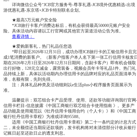
详询微信公众号“JCB官方服务号-尊享礼遇-JCB境外优惠精选-出境
游优惠礼遇-东京塔×JCB卡特别联名企划。
★最高5万元账户安全险
*JCB旅行卡客户消费达标后，有机会获得最高50000元账户安全
险。具体活动内容请以工行官网或其他官方渠道活动公告为准。
查看详情：
★爱购新客礼，热门礼品任您选
*即日起至2026年12月31日，成功办理JCB旅行卡的工银信用卡且完
成1笔消费的新客户。（新客户指客户本人名下第一张工行信用卡核发
期在2026年2月1日至2026年12月31日期间，含副卡客户）即有机会领取
出行好物，128元立减金，露营装备，视频会员年卡等礼品1件。热门礼
品持续上新，具体以活动期内办理信用卡的品牌对应的礼品页面清单为
准，名额有限，先到先得。
注：具体礼品种类及活动细则以e生活plus小程序服务页面展示为
准。
温馨提示：双芯组合卡产品受理、使用、还款等功能详询我行官网
信用卡栏目-信息披露《中国工商银行双芯组合卡使用指南 》。更多产
品功能及使用规范以《牡丹信用卡领用合约（个人卡）》和《中国工商
银行牡丹信用卡章程》为准或详询95588。
适用《中国工商银行牡丹信用卡章程》第二十一条约定的计息方式
二，未全额偿还当期应还款项的，发卡机构将对未清偿部分计收从银行
记账日起至还款日止的透支利息。