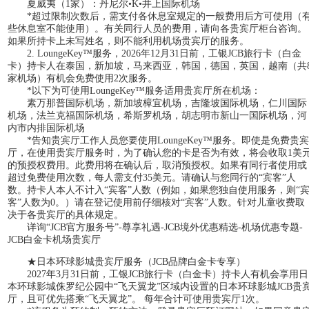
夏威夷（1家）：丹尼尔•K•井上国际机场
*超过限制次数后，需支付各休息室规定的一般费用后方可使用（
些休息室不能使用）。有关同行人员的费用，请向各贵宾厅柜台咨询。
如果所持卡上未写姓名，则不能利用机场贵宾厅的服务。
2. LoungeKey™服务，2026年12月31日前，工银JCB旅行卡（白金
卡）持卡人在泰国，新加坡，马来西亚，韩国，德国，英国，越南（共
家机场）有机会免费使用2次服务。
*以下为可使用LoungeKey™服务适用贵宾厅所在机场：
素万那普国际机场，新加坡樟宜机场，吉隆坡国际机场，仁川国际
机场，法兰克福国际机场，希斯罗机场，胡志明市新山一国际机场，河
内市内排国际机场
*告知贵宾厅工作人员您要使用LoungeKey™服务。即使是免费贵宾
厅，在使用贵宾厅服务时，为了确认您的卡是否为有效，将会收取1美
的预授权费用。此费用将在确认后，取消预授权。如果有同行者使用或
超过免费使用次数，每人需支付35美元。请确认与您同行的“宾客”人
数。持卡人本人不计入“宾客”人数（例如，如果您独自使用服务，则“
客”人数为0。）请在登记使用前仔细核对“宾客”人数。针对儿童收费取
决于各贵宾厅的具体规定。
详询“JCB官方服务号”-尊享礼遇-JCB境外优惠精选-机场优惠专题-
JCB白金卡机场贵宾厅
★日本环球影城贵宾厅服务（JCB品牌白金卡专享）
2027年3月31日前，工银JCB旅行卡（白金卡）持卡人有机会享用日
本环球影城侏罗纪公园中“飞天翼龙”区域内设置的日本环球影城JCB贵
厅，且可优先搭乘“飞天翼龙”。 每年合计可使用贵宾厅1次。