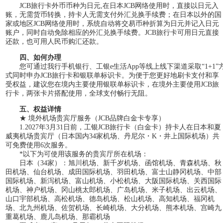
JCB旅行卡外币币种为日元,在日本JCB网络使用时，直接以日元入
账，无需货币转换，持卡人无需支付外汇兑换手续费；在日本以外的国
家或地区JCB网络使用时，系统自动将交易币种折算为日元并记入日元
账户，同时自动免除相应的外汇兑换手续费。JCB旅行卡可用日元直接
还款，也可用人民币购汇还款。
四、如何办理
您可通过我行手机银行、工银e生活App等线上线下渠道采取“1+1”
式同时申办JCB旅行卡和银联单标识卡。为便于您更好地刷卡支付和享
受权益，建议您在境内主要使用银联单标识卡，在境外主要使用JCB旅
行卡，两张卡片搭配使用，全球支付畅行无阻。
五、权益详情
★ 境外机场贵宾厅服务（JCB品牌白金卡专享）
1.2027年3月31日前，工银JCB旅行卡（白金卡）持卡人在日本和夏
威夷机场贵宾厅（日本国内34家机场、丹尼尔・K・井上国际机场）共
可免费使用6次服务。
*以下为可使用该服务的贵宾厅所在机场：
日本（34家）：旭川机场、新千岁机场、函馆机场、青森机场、秋
田机场、仙台机场、成田国际机场、羽田机场、富士山静冈机场、中部
国际机场、新泻机场、富山机场、小松机场、大阪国际机场、关西国际
机场、神户机场、冈山桃太郎机场、广岛机场、米子机场、出云机场、
山口宇部机场、高松机场、德岛机场、松山机场、高知机场、福冈机
场、北九州机场、佐贺机场、长崎机场、大分机场、熊本机场、宫崎九
重葛机场、鹿儿岛机场、那霸机场